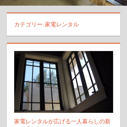
に
暮
ら
カテゴリー:
家電レンタル
し
を
豊
か
に
す
る
新
し
い
ス
タ
イ
家電レンタルが広げる一人暮らしの新
ル。