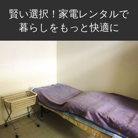
コ
賢い選択！家電レンタルで
ン
テ
暮らしをもっと快適に
ン
賢
ツ
い
へ
選
ス
択！
キ
必
ッ
要
プ
な
時
に
だ
け、
手
軽